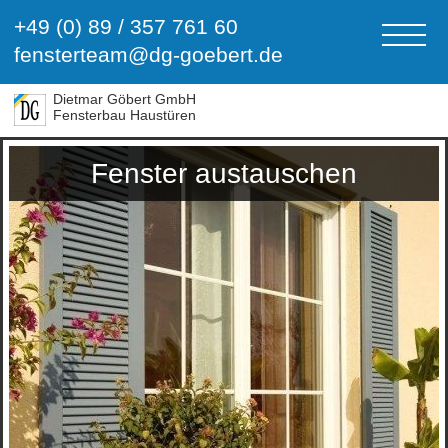
+49 (0) 89 / 357 761 60
fensterteam@dg-goebert.de
Dietmar Göbert GmbH
Fensterbau Haustüren
Fenster austauschen