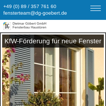
+49 (0) 89 / 357 761 60
fensterteam@dg-goebert.de
Dietmar Göbert GmbH
Fensterbau Haustüren
KfW-Förderung für neue Fenster